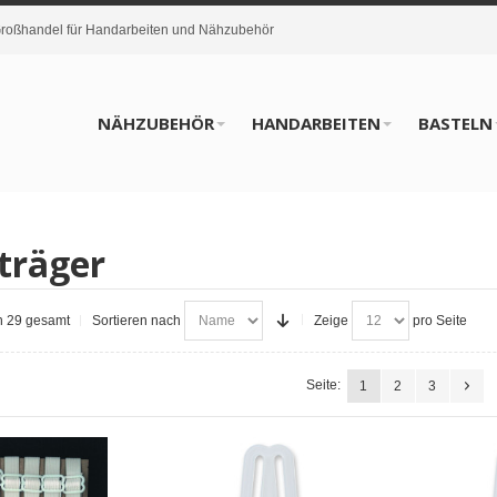
oßhandel für Handarbeiten und Nähzubehör
NÄHZUBEHÖR
HANDARBEITEN
BASTELN
träger
on 29 gesamt
Sortieren nach
Zeige
pro Seite
Seite:
1
2
3