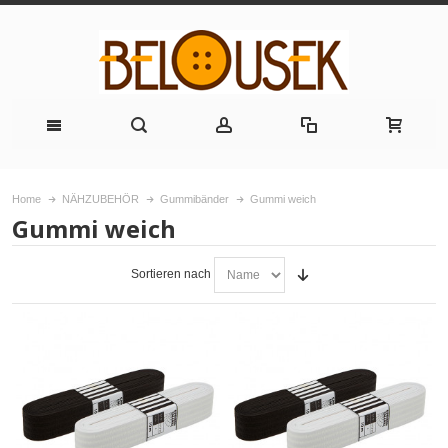
Home
NÄHZUBEHÖR
Gummibänder
Gummi weich
Gummi weich
Sortieren nach