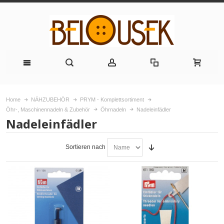
Home
NÄHZUBEHÖR
PRYM - Komplettsortiment
Öhr-, Maschinennadeln & Zubehör
Öhrnadeln
Nadeleinfädler
Nadeleinfädler
Sortieren nach