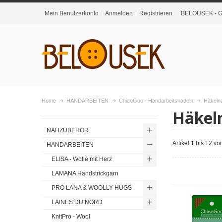
Mein Benutzerkonto
Anmelden
Registrieren
BELOUSEK - Gr
Home
HANDARBEITEN
ChiaoGoo - Handarbeitsnadeln
Häkeln
Häkel
NÄHZUBEHÖR
Artikel 1 bis 12 v
HANDARBEITEN
ELISA - Wolle mit Herz
LAMANA Handstrickgarn
PRO LANA & WOOLLY HUGS
LAINES DU NORD
KnitPro - Wool