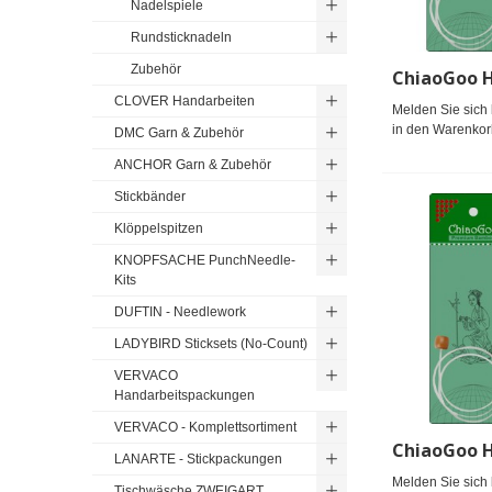
Nadelspiele
Rundsticknadeln
Zubehör
CLOVER Handarbeiten
Melden Sie sich 
in den Warenkor
DMC Garn & Zubehör
ANCHOR Garn & Zubehör
Stickbänder
Klöppelspitzen
KNOPFSACHE PunchNeedle-
Kits
DUFTIN - Needlework
LADYBIRD Sticksets (No-Count)
VERVACO
Handarbeitspackungen
VERVACO - Komplettsortiment
LANARTE - Stickpackungen
Melden Sie sich 
Tischwäsche ZWEIGART