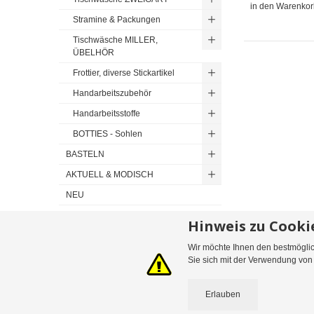
in den Warenkor
Stramine & Packungen
Tischwäsche MILLER,
ÜBELHÖR
Frottier, diverse Stickartikel
Handarbeitszubehör
Handarbeitsstoffe
BOTTIES - Sohlen
BASTELN
AKTUELL & MODISCH
NEU
Hinweis zu Cooki
Wir möchte Ihnen den bestmöglich
Sitemap
Suchbegriffe
Erweiterte Suche
Bestellungen und 
Sie sich mit der Verwendung vo
Erlauben
©
2026
Leopoldine Belousek & Co. Gesellschaft m.b.H. & Co. KG | Telefon: