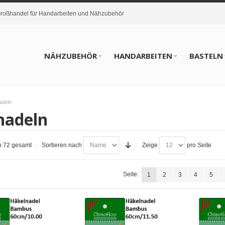
oßhandel für Handarbeiten und Nähzubehör
NÄHZUBEHÖR
HANDARBEITEN
BASTELN
adeln
nadeln
on 72 gesamt
Sortieren nach
Zeige
pro Seite
Seite:
1
2
3
4
5