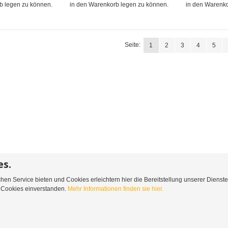
b legen zu können.
in den Warenkorb legen zu können.
in den Warenko
Seite:
1
2
3
4
5
es.
en Service bieten und Cookies erleichtern hier die Bereitstellung unserer Dienst
Rücksendungen
Kontaktieren Sie uns
n Cookies einverstanden.
Mehr Informationen finden sie hier.
 +43 1 416 44 55-0 | Email:
info@belousek.at