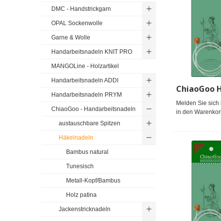
DMC - Handstrickgarn
OPAL Sockenwolle
Garne & Wolle
Handarbeitsnadeln KNIT PRO
MANGOLine - Holzartikel
Handarbeitsnadeln ADDI
Handarbeitsnadeln PRYM
Melden Sie sich 
ChiaoGoo - Handarbeitsnadeln
in den Warenkor
austauschbare Spitzen
Häkelnadeln
Bambus natural
Tunesisch
Metall-Kopf/Bambus
Holz patina
Jackenstricknadeln