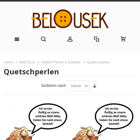
Home
BASTELN
HANDY-Perlen & Zubehör
Quetschperlen
Quetschperlen
Sortieren nach