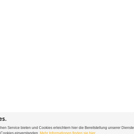
es.
en Service bieten und Cookies erleichtern hier die Bereitstellung unserer Dienst
Rücksendungen
Kontaktieren Sie uns
n Cookies einverstanden.
Mehr Informationen finden sie hier.