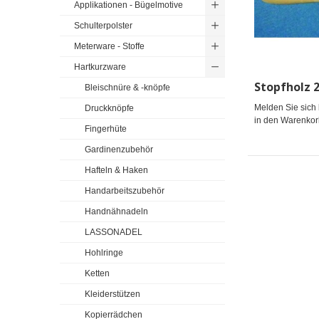
Applikationen - Bügelmotive
Schulterpolster
Meterware - Stoffe
Hartkurzware
Bleischnüre & -knöpfe
Melden Sie sich 
Druckknöpfe
in den Warenkor
Fingerhüte
Gardinenzubehör
Hafteln & Haken
Handarbeitszubehör
Handnähnadeln
LASSONADEL
Hohlringe
Ketten
Kleiderstützen
Kopierrädchen