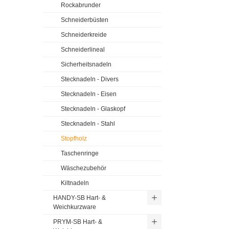
Rockabrunder
Schneiderbüsten
Schneiderkreide
Schneiderlineal
Sicherheitsnadeln
Stecknadeln - Divers
Stecknadeln - Eisen
Stecknadeln - Glaskopf
Stecknadeln - Stahl
Stopfholz
Taschenringe
Wäschezubehör
Kiltnadeln
HANDY-SB Hart- &
Weichkurzware
PRYM-SB Hart- &