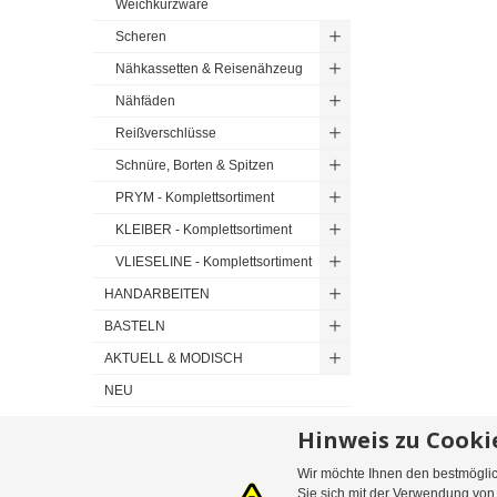
Weichkurzware
Scheren
Nähkassetten & Reisenähzeug
Nähfäden
Reißverschlüsse
Schnüre, Borten & Spitzen
PRYM - Komplettsortiment
KLEIBER - Komplettsortiment
VLIESELINE - Komplettsortiment
HANDARBEITEN
BASTELN
AKTUELL & MODISCH
NEU
Hinweis zu Cooki
Wir möchte Ihnen den bestmöglich
Sitemap
Suchbegriffe
Erweiterte Suche
Bestellungen und 
Sie sich mit der Verwendung vo