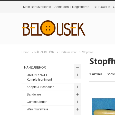
Mein Benutzerkonto
Anmelden
Registrieren
BELOUSEK - Gr
Home
NÄHZUBEHÖR
Hartkurzware
Stopfholz
Stopfh
NÄHZUBEHÖR
1 Artikel
Sorti
UNION KNOPF -
Komplettsortiment
Knöpfe & Schnallen
Bandware
Gummibänder
Weichkurzware