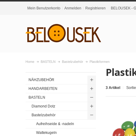
Mein Benutzerkonto
Anmelden
Registrieren
BELOUSEK - Gr
Home
BASTELN
Bastelzubehör
Plastikformen
Plast
NÄHZUBEHÖR
3 Artikel
Sorti
HANDARBEITEN
BASTELN
Diamond Dotz
Bastelzubehör
Aufreihseide & -nadeln
Wattekugeln