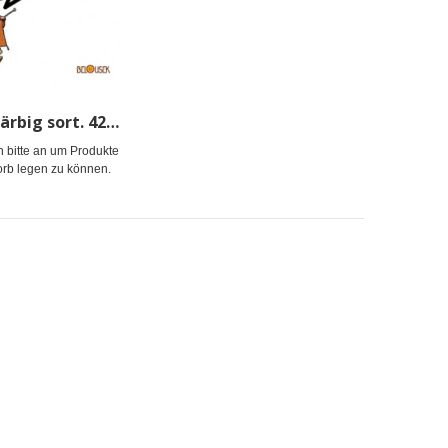
Plastikei färbig sort. 42x59mm *
h bitte an um Produkte
rb legen zu können.