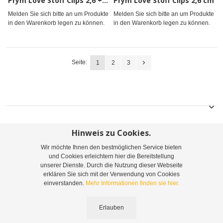
Prym Love Stoff Clips 2,6 + 5,5 cm
Prym Love Stoff Clips 2,6 cm
Melden Sie sich bitte an um Produkte
Melden Sie sich bitte an um Produkte
in den Warenkorb legen zu können.
in den Warenkorb legen zu können.
Seite:
1
2
3
Hinweis zu Cookies.
Wir möchte Ihnen den bestmöglichen Service bieten
Sitemap
Suchbegriffe
Erweiterte Suche
und Cookies erleichtern hier die Bereitstellung
unserer Dienste. Durch die Nutzung dieser Webseite
Bestellungen und Rücksendungen
Kontaktieren Sie uns
erklären Sie sich mit der Verwendung von Cookies
einverstanden.
Mehr Informationen finden sie hier.
©
2026
Leopoldine Belousek & Co. Gesellschaft m.b.H. & Co. KG | Telefon: +43 1 416
Erlauben
44 55-0 | Email:
info@belousek.at