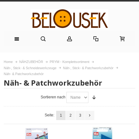
Home
NÄHZUBEHÖR
PRYM - Komplettsortiment
Näh-, Stick- & Schneidewerkzeuge
Näh-, Stick- & Patchworkzubehör
Näh- & Patchworkzubehör
Näh- & Patchworkzubehör
Sortieren nach
Seite:
1
2
3