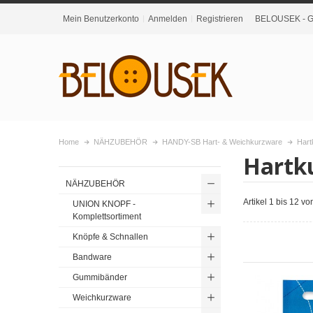
Mein Benutzerkonto
Anmelden
Registrieren
BELOUSEK - Gr
Home
NÄHZUBEHÖR
HANDY-SB Hart- & Weichkurzware
Hart
Hartk
NÄHZUBEHÖR
Artikel 1 bis 12 v
UNION KNOPF -
Komplettsortiment
Knöpfe & Schnallen
Bandware
Gummibänder
Weichkurzware