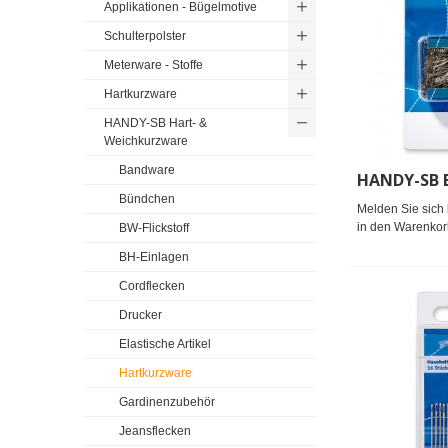
Applikationen - Bügelmotive
Schulterpolster
Meterware - Stoffe
Hartkurzware
HANDY-SB Hart- &
Weichkurzware
Bandware
Bündchen
Melden Sie sich 
in den Warenkor
BW-Flickstoff
BH-Einlagen
Cordflecken
Drucker
Elastische Artikel
Hartkurzware
Gardinenzubehör
Jeansflecken