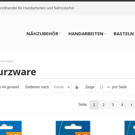
oßhandel für Handarbeiten und Nähzubehör
NÄHZUBEHÖR
HANDARBEITEN
BASTELN
kurzware
urzware
on 44 gesamt
Sortieren nach
Zeige
pro Seite
Seite:
1
2
3
4