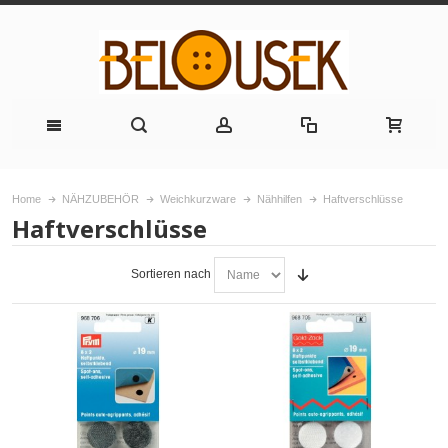
Home
NÄHZUBEHÖR
Weichkurzware
Nähhilfen
Haftverschlüsse
Haftverschlüsse
Sortieren nach