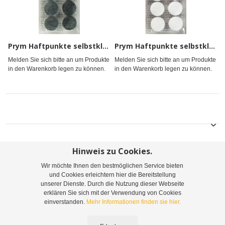
Prym Haftpunkte selbstklebend schwarz
Prym Haftpunkte selbstklebend weiß
Melden Sie sich bitte an um Produkte
Melden Sie sich bitte an um Produkte
in den Warenkorb legen zu können.
in den Warenkorb legen zu können.
Hinweis zu Cookies.
Wir möchte Ihnen den bestmöglichen Service bieten
Sitemap
Suchbegriffe
Erweiterte Suche
und Cookies erleichtern hier die Bereitstellung
unserer Dienste. Durch die Nutzung dieser Webseite
Bestellungen und Rücksendungen
Kontaktieren Sie uns
erklären Sie sich mit der Verwendung von Cookies
einverstanden.
Mehr Informationen finden sie hier.
©
2026
Leopoldine Belousek & Co. Gesellschaft m.b.H. & Co. KG | Telefon: +43 1 416