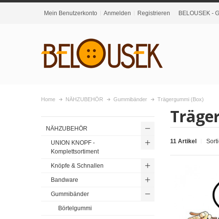
Mein Benutzerkonto
Anmelden
Registrieren
BELOUSEK - Gr
Home
NÄHZUBEHÖR
Gummibänder
Trägergummi (Box)
Träge
NÄHZUBEHÖR
11 Artikel
Sort
UNION KNOPF -
Komplettsortiment
Knöpfe & Schnallen
Bandware
Gummibänder
Börtelgummi