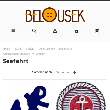
Home
NÄHZUBEHÖR
Applikationen - Bügelmotive
Applikationen Standard
Seefahrt
Seefahrt
Sortieren nach