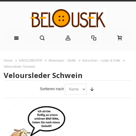
Home
NÄHZUBEHÖR
Meterware - Stoffe
Kürschner - Leder & Felle
Veloursleder Schwein
Veloursleder Schwein
Sortieren nach