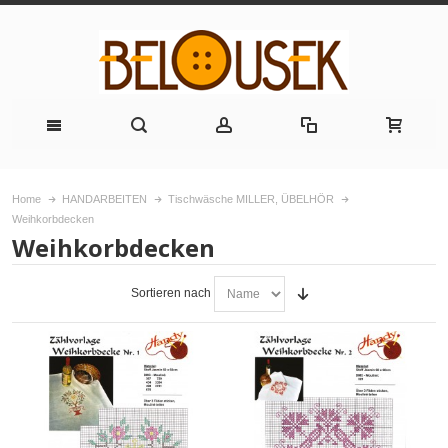
Home
HANDARBEITEN
Tischwäsche MILLER, ÜBELHÖR
Weihkorbdecken
Weihkorbdecken
Sortieren nach