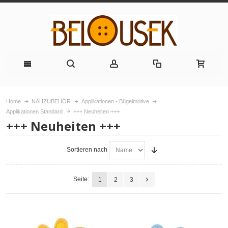
Home
NÄHZUBEHÖR
Applikationen - Bügelmotive
Applikationen Standard
+++ Neuheiten +++
+++ Neuheiten +++
Sortieren nach
Seite:
1
2
3