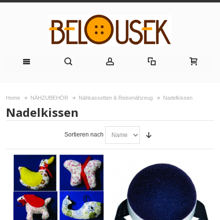
Home
NÄHZUBEHÖR
Nähkassetten & Reisenähzeug
Nadelkissen
Nadelkissen
Sortieren nach