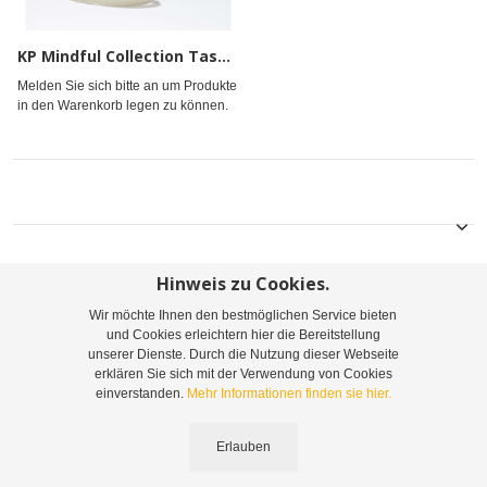
KP Mindful Collection Tasche
Melden Sie sich bitte an um Produkte
in den Warenkorb legen zu können.
Hinweis zu Cookies.
Wir möchte Ihnen den bestmöglichen Service bieten
Sitemap
Suchbegriffe
Erweiterte Suche
und Cookies erleichtern hier die Bereitstellung
unserer Dienste. Durch die Nutzung dieser Webseite
Bestellungen und Rücksendungen
Kontaktieren Sie uns
erklären Sie sich mit der Verwendung von Cookies
einverstanden.
Mehr Informationen finden sie hier.
©
2026
Leopoldine Belousek & Co. Gesellschaft m.b.H. & Co. KG | Telefon: +43 1 416
Erlauben
44 55-0 | Email:
info@belousek.at