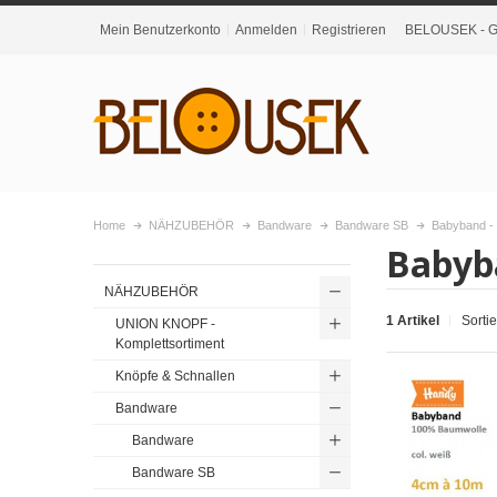
Mein Benutzerkonto
Anmelden
Registrieren
BELOUSEK - Gr
Home
NÄHZUBEHÖR
Bandware
Bandware SB
Babyband -
Babyb
NÄHZUBEHÖR
1 Artikel
Sorti
UNION KNOPF -
Komplettsortiment
Knöpfe & Schnallen
Bandware
Bandware
Bandware SB