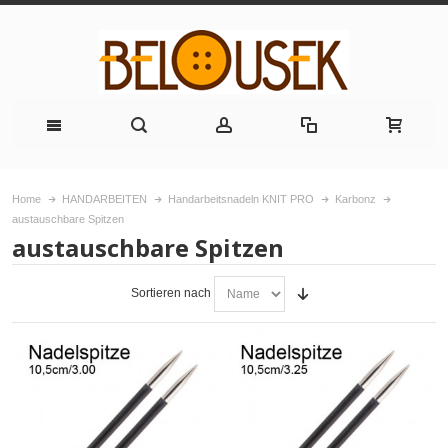
Home
HANDARBEITEN
Handarbeitsnadeln KNIT PRO
Karbonz
austauschbare Spitzen
austauschbare Spitzen
Sortieren nach