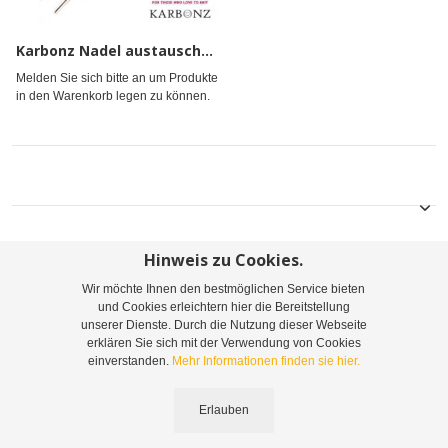
Karbonz Nadel austauschb. 6
Melden Sie sich bitte an um Produkte
in den Warenkorb legen zu können.
Hinweis zu Cookies.
Wir möchte Ihnen den bestmöglichen Service bieten
Sitemap
Suchbegriffe
Erweiterte Suche
und Cookies erleichtern hier die Bereitstellung
unserer Dienste. Durch die Nutzung dieser Webseite
Bestellungen und Rücksendungen
Kontaktieren Sie uns
erklären Sie sich mit der Verwendung von Cookies
einverstanden.
Mehr Informationen finden sie hier.
©
2026
Leopoldine Belousek & Co. Gesellschaft m.b.H. & Co. KG | Telefon: +43 1 416
Erlauben
44 55-0 | Email:
info@belousek.at