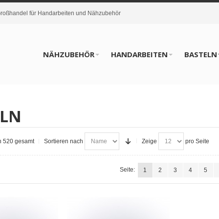
oßhandel für Handarbeiten und Nähzubehör
NÄHZUBEHÖR
HANDARBEITEN
BASTELN
ELN
on 520 gesamt
Sortieren nach
Zeige
pro Seite
Seite:
1
2
3
4
5