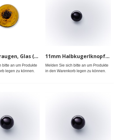
10mm Tieraugen, Glas (runde Pup.)
11mm Halbkugerlknopf Nylon,gefärbt
h bitte an um Produkte
Melden Sie sich bitte an um Produkte
rb legen zu können.
in den Warenkorb legen zu können.