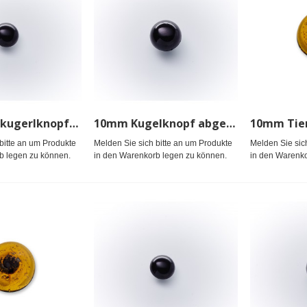
10mm Halbkugerlknopf Nylon,gefärbt
10mm Kugelknopf abgeflacht Nyl.schwarz gef.
bitte an um Produkte
Melden Sie sich bitte an um Produkte
Melden Sie sic
b legen zu können.
in den Warenkorb legen zu können.
in den Warenko