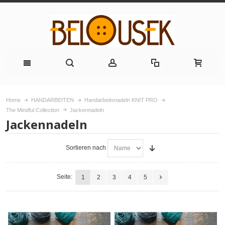
Home
HANDARBEITEN
Handarbeitsnadeln KNIT PRO
The Mindful Collection
Jackennadeln
Jackennadeln
Sortieren nach
Seite:
1
2
3
4
5