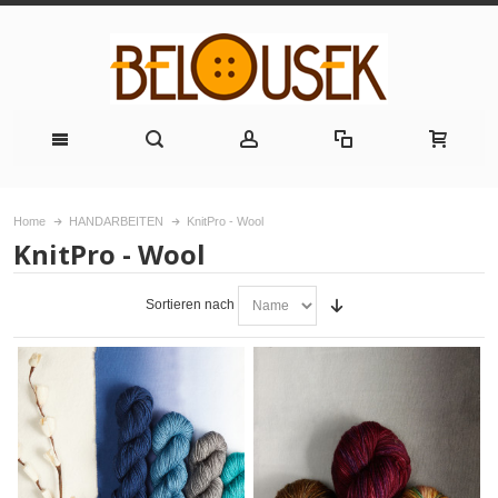
Home
HANDARBEITEN
KnitPro - Wool
KnitPro - Wool
Sortieren nach