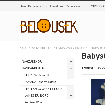
Mein Benutzerkonto
Anmelden
Registrieren
BELOUSEK - Gr
Home
HANDARBEITEN
Frottier, diverse Stickartikel
Babystickar
Babyst
NÄHZUBEHÖR
2 Artikel
Sorti
HANDARBEITEN
ELISA - Wolle mit Herz
LAMANA Handstrickgarn
PRO LANA & WOOLLY HUGS
LAINES DU NORD
KnitPro - Wool