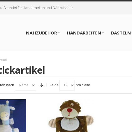
oßhandel für Handarbeiten und Nähzubehör
NÄHZUBEHÖR
HANDARBEITEN
BASTELN
tikel
ickartikel
eren nach
Zeige
pro Seite