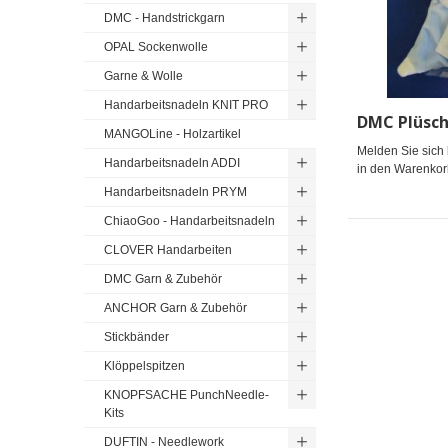
DMC - Handstrickgarn
OPAL Sockenwolle
Garne & Wolle
Handarbeitsnadeln KNIT PRO
MANGOLine - Holzartikel
Melden Sie sich 
Handarbeitsnadeln ADDI
in den Warenkor
Handarbeitsnadeln PRYM
ChiaoGoo - Handarbeitsnadeln
CLOVER Handarbeiten
DMC Garn & Zubehör
ANCHOR Garn & Zubehör
Stickbänder
Klöppelspitzen
KNOPFSACHE PunchNeedle-
Kits
DUFTIN - Needlework