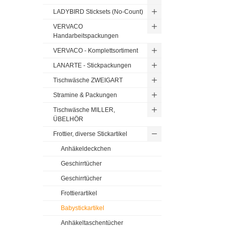
LADYBIRD Sticksets (No-Count)
VERVACO
Handarbeitspackungen
VERVACO - Komplettsortiment
LANARTE - Stickpackungen
Tischwäsche ZWEIGART
Stramine & Packungen
Tischwäsche MILLER,
ÜBELHÖR
Frottier, diverse Stickartikel
Anhäkeldeckchen
Geschirrtücher
Geschirrtücher
Frottierartikel
Babystickartikel
Anhäkeltaschentücher