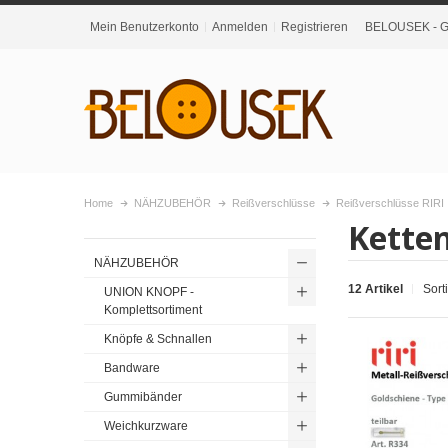
Mein Benutzerkonto
Anmelden
Registrieren
BELOUSEK - Gr
Home
NÄHZUBEHÖR
Reißverschlüsse
Reißverschlüsse RIRI
Ketten
NÄHZUBEHÖR
12 Artikel
Sort
UNION KNOPF -
Komplettsortiment
Knöpfe & Schnallen
Bandware
Gummibänder
Weichkurzware