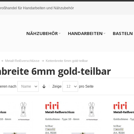
oßhandel für Handarbeiten und Nähzubehör
NÄHZUBEHÖR
HANDARBEITEN
BASTELN
Metall-Reißverschlüsse
Kettenbreite 6mm gold-teilbar
breite 6mm gold-teilbar
ieren nach
Zeige
pro Seite