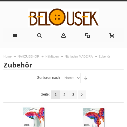
Home
NÄHZUBEHÖR
Nähfäden
Nähfaden MADEIRA
Zubehör
Zubehör
Sortieren nach
Seite:
1
2
3