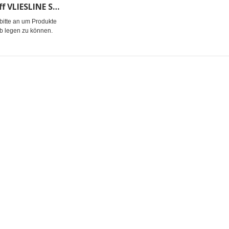
Schaumstoff VLIESLINE Style-Vil
bitte an um Produkte
b legen zu können.