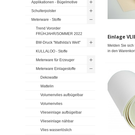
Applikationen - Bügelmotive
Schulterpolster
Meterware - Stoffe
Trend Vororder
FRÜHJAHR/SOMMER 2022
BW-Druck "Mathilda's Welt"
Melden Sie sich 
in den Warenkor
KULLALOO - Stoffe
Meterware für Erzeuger
Meterware Einlagestoffe
Dekowatte
Wattelin
Volumenvlies aufbügelbar
Volumenvlies
Vlieseinlage aufbügelbar
Vlieseinlage nähbar
Vlies wasserlöslich