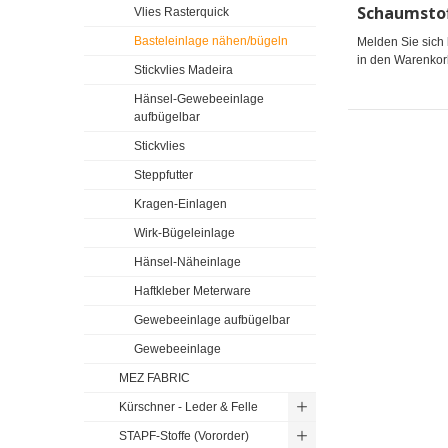
Vlies Rasterquick
Basteleinlage nähen/bügeln
Melden Sie sich 
in den Warenkor
Stickvlies Madeira
Hänsel-Gewebeeinlage
aufbügelbar
Stickvlies
Steppfutter
Kragen-Einlagen
Wirk-Bügeleinlage
Hänsel-Näheinlage
Haftkleber Meterware
Gewebeeinlage aufbügelbar
Gewebeeinlage
MEZ FABRIC
Kürschner - Leder & Felle
STAPF-Stoffe (Vororder)