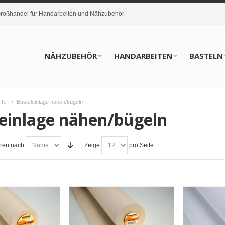
oßhandel für Handarbeiten und Nähzubehör
NÄHZUBEHÖR
HANDARBEITEN
BASTELN
ffe
Basteleinlage nähen/bügeln
einlage nähen/bügeln
eren nach
Zeige
pro Seite