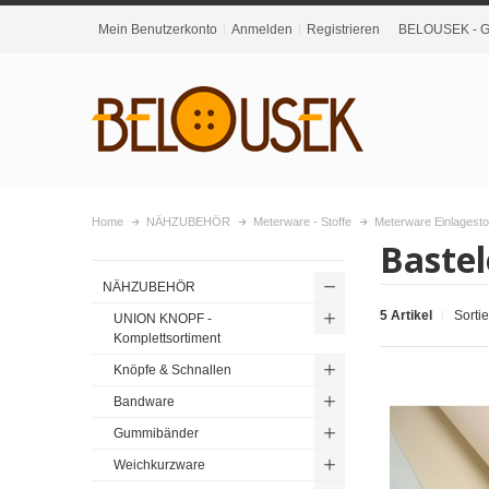
Mein Benutzerkonto
Anmelden
Registrieren
BELOUSEK - Gr
Home
NÄHZUBEHÖR
Meterware - Stoffe
Meterware Einlagesto
Bastel
NÄHZUBEHÖR
5 Artikel
Sorti
UNION KNOPF -
Komplettsortiment
Knöpfe & Schnallen
Bandware
Gummibänder
Weichkurzware