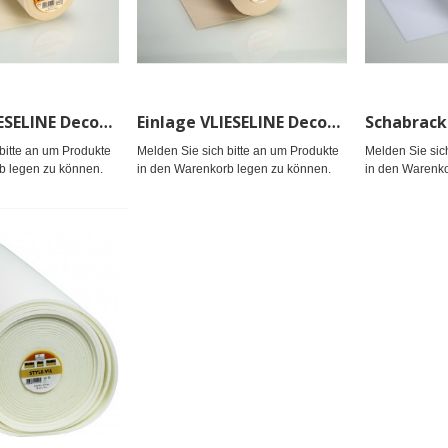
Einlage VLIESELINE Decovil I light, aufbüg.90cm
Einlage VLIESELINE Decovil I, aufbüg.90cm
bitte an um Produkte
Melden Sie sich bitte an um Produkte
Melden Sie sic
b legen zu können.
in den Warenkorb legen zu können.
in den Warenko