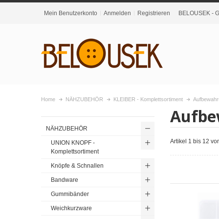
Mein Benutzerkonto
Anmelden
Registrieren
BELOUSEK - Gr
Home
NÄHZUBEHÖR
KLEIBER - Komplettsortiment
Aufbewahr
Aufbe
NÄHZUBEHÖR
Artikel 1 bis 12 v
UNION KNOPF -
Komplettsortiment
Knöpfe & Schnallen
Bandware
Gummibänder
Weichkurzware