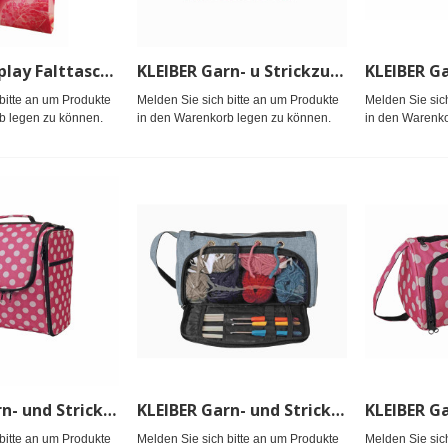
KLEIBER Display Falttaschen 3Motiveá8Stk.á46cmx27cmx14cm
KLEIBER Garn- u Strickzubehörtasche groß Herzenpink/grau
bitte an um Produkte
Melden Sie sich bitte an um Produkte
Melden Sie sic
b legen zu können.
in den Warenkorb legen zu können.
in den Warenko
KLEIBER Garn- und Strickzubehörtasche groß pink/weiß
KLEIBER Garn- und Strickzubehörtasche klein blau
bitte an um Produkte
Melden Sie sich bitte an um Produkte
Melden Sie sic