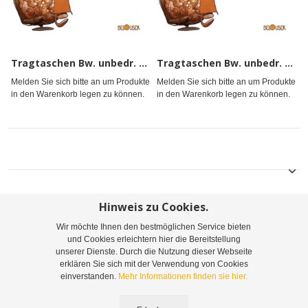
Tragtaschen Bw. unbedr. 25x21
Tragtaschen Bw. unbedr. 38x42
Melden Sie sich bitte an um Produkte
Melden Sie sich bitte an um Produkte
in den Warenkorb legen zu können.
in den Warenkorb legen zu können.
Hinweis zu Cookies.
Wir möchte Ihnen den bestmöglichen Service bieten
Sitemap
Suchbegriffe
Erweiterte Suche
und Cookies erleichtern hier die Bereitstellung
unserer Dienste. Durch die Nutzung dieser Webseite
Bestellungen und Rücksendungen
Kontaktieren Sie uns
erklären Sie sich mit der Verwendung von Cookies
einverstanden.
Mehr Informationen finden sie hier.
©
2026
Leopoldine Belousek & Co. Gesellschaft m.b.H. & Co. KG | Telefon: +43 1 416