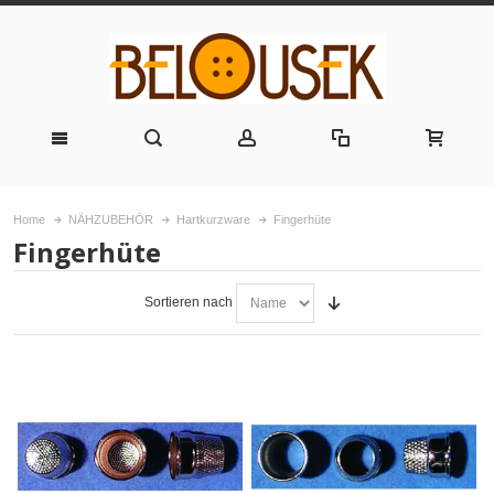
Home
NÄHZUBEHÖR
Hartkurzware
Fingerhüte
Fingerhüte
Sortieren nach