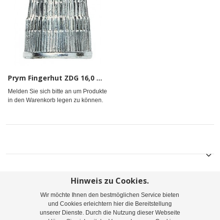
Prym Fingerhut ZDG 16,0 mm silberfarbig
Melden Sie sich bitte an um Produkte
in den Warenkorb legen zu können.
Hinweis zu Cookies.
Wir möchte Ihnen den bestmöglichen Service bieten
Sitemap
Suchbegriffe
Erweiterte Suche
und Cookies erleichtern hier die Bereitstellung
unserer Dienste. Durch die Nutzung dieser Webseite
Bestellungen und Rücksendungen
Kontaktieren Sie uns