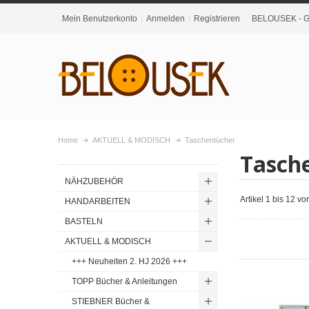
Mein Benutzerkonto
Anmelden
Registrieren
BELOUSEK - Gr
Home
AKTUELL & MODISCH
Taschentücher
Tasch
NÄHZUBEHÖR
Artikel 1 bis 12 v
HANDARBEITEN
BASTELN
AKTUELL & MODISCH
+++ Neuheiten 2. HJ 2026 +++
TOPP Bücher & Anleitungen
STIEBNER Bücher &