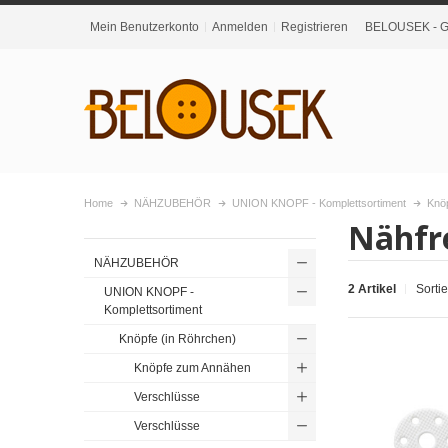
Mein Benutzerkonto
Anmelden
Registrieren
BELOUSEK - Gr
Home
NÄHZUBEHÖR
UNION KNOPF - Komplettsortiment
Knöp
Nähfre
NÄHZUBEHÖR
2 Artikel
Sorti
UNION KNOPF -
Komplettsortiment
Knöpfe (in Röhrchen)
Knöpfe zum Annähen
Verschlüsse
Verschlüsse