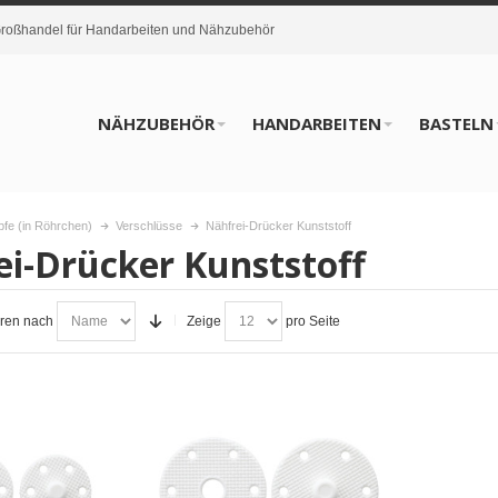
oßhandel für Handarbeiten und Nähzubehör
NÄHZUBEHÖR
HANDARBEITEN
BASTELN
fe (in Röhrchen)
Verschlüsse
Nähfrei-Drücker Kunststoff
i-Drücker Kunststoff
eren nach
Zeige
pro Seite