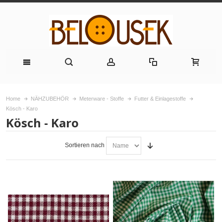
Home
NÄHZUBEHÖR
Meterware - Stoffe
Futter & Einlagestoffe
Kösch - Karo
Kösch - Karo
Sortieren nach