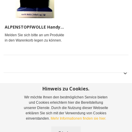
ALPENSTOPFWOLLE Handy 10x2gr
Melden Sie sich bitte an um Produkte
in den Warenkorb legen zu können.
Hinweis zu Cookies.
Wir möchte Ihnen den bestmöglichen Service bieten
Sitemap
Suchbegriffe
Erweiterte Suche
und Cookies erleichtern hier die Bereitstellung
unserer Dienste. Durch die Nutzung dieser Webseite
Bestellungen und Rücksendungen
Kontaktieren Sie uns
erklären Sie sich mit der Verwendung von Cookies
einverstanden.
Mehr Informationen finden sie hier.
©
2026
Leopoldine Belousek & Co. Gesellschaft m.b.H. & Co. KG | Telefon: +43 1 416