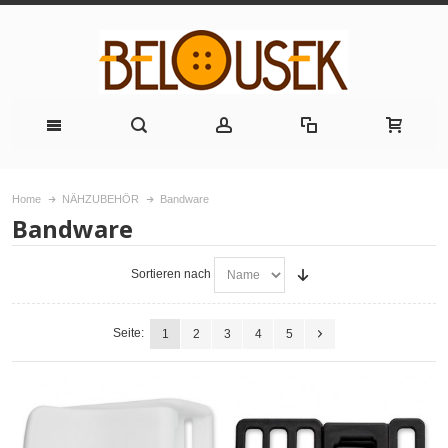
Home
NÄHZUBEHÖR
Bandware
Bandware
Sortieren nach
Seite:
1
2
3
4
5