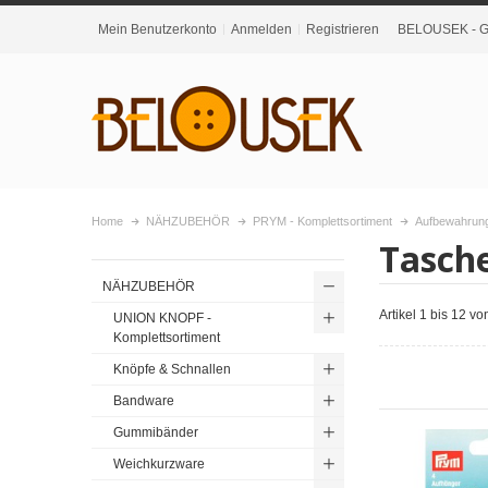
Mein Benutzerkonto
Anmelden
Registrieren
BELOUSEK - Gr
Home
NÄHZUBEHÖR
PRYM - Komplettsortiment
Aufbewahrung
Tasch
NÄHZUBEHÖR
Artikel 1 bis 12 v
UNION KNOPF -
Komplettsortiment
Knöpfe & Schnallen
Bandware
Gummibänder
Weichkurzware