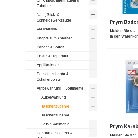
Öhr-, Maschinennadeln &
Zubehör
Näh-, Stick- &
Schneidewerkzeuge
Verschlüsse
Melden Sie sich 
in den Warenkor
Knöpfe zum Annähen
Bänder & Borten
Ersatz & Reparatur
Applikationen
Dessouszubehör &
Schulterpolster
Aufbewahrung + Sortimente
Aufbewahrung
Taschenzubehör
Taschenzubehör
Sets / Sortimente
Handarbeitsnadeln &
Melden Sie sich 