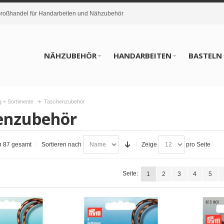
oßhandel für Handarbeiten und Nähzubehör
NÄHZUBEHÖR
HANDARBEITEN
BASTELN
 + Sortimente
Taschenzubehör
enzubehör
on 87 gesamt
Sortieren nach
Zeige
pro Seite
Seite:
1
2
3
4
5